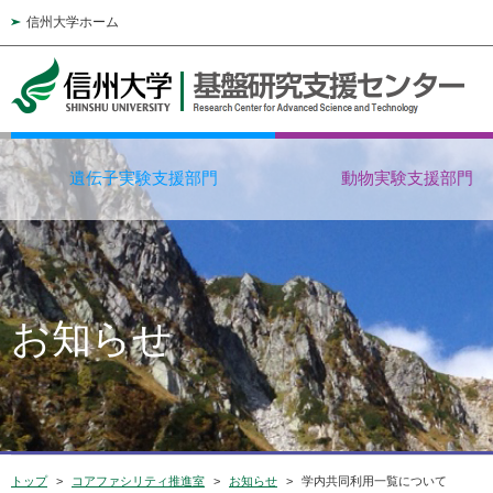
信州大学ホーム
遺伝子実験支援部門
動物実験支援部門
お知らせ
トップ
コアファシリティ推進室
お知らせ
学内共同利用一覧について