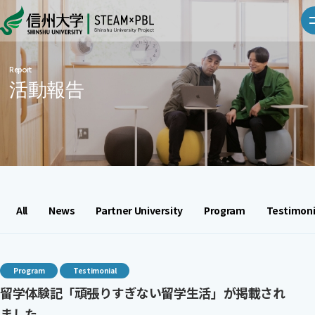
Report
活動報告
All
News
Partner University
Program
Testimoni
Program
Testimonial
留学体験記「頑張りすぎない留学生活」が掲載され
ました