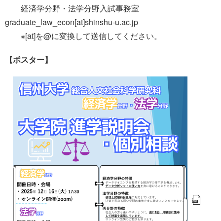
経済学分野・法学分野入試事務室
graduate_law_econ[at]shinshu-u.ac.jp
※[at]を@に変換して送信してください。
【ポスター】