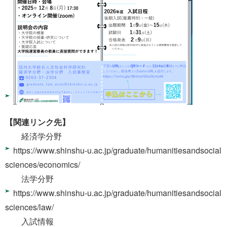
【関連リンク先】
経済学分野
https://www.shinshu-u.ac.jp/graduate/humanitiesandsocial
sciences/economics/
法学分野
https://www.shinshu-u.ac.jp/graduate/humanitiesandsocial
sciences/law/
入試情報