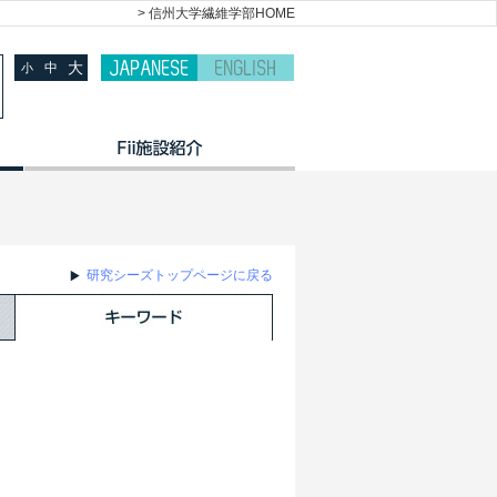
> 信州大学繊維学部HOME
大
中
小
研究シーズトップページに戻る