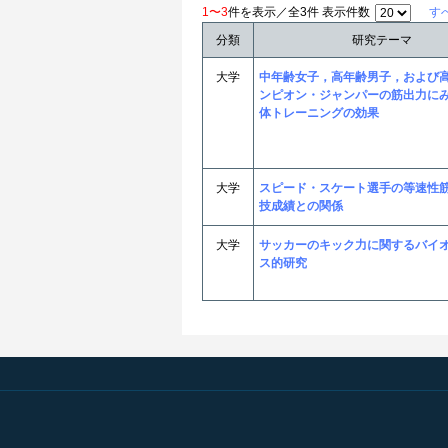
1〜3
件を表示／全3件 表示件数
す
分類
研究テーマ
大学
中年齢女子，高年齢男子，および
ンピオン・ジャンパーの筋出力に
体トレーニングの効果
大学
スピード・スケート選手の等速性
技成績との関係
大学
サッカーのキック力に関するバイ
ス的研究