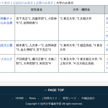
べて表示
｜
公設試のみ表示
｜
企業のみ表示
｜大学のみ表示
研究者名
大学・機関名
高年齢チャ
宮下充正*1, 武藤芳照*1, 小田伸
*1 東京大学, *2 京都大学
みられる身
午*2, 岩岡研典*1
筋出力と競
根本勇*1, 入沢孝一*2, 吉岡伸彦
*1 東邦大学, *2 嬬恋高校, *3 東京
*3, 金久博昭*3, 宮下充正*3
大学
オメカニク
戸苅晴彦*1, 磯川正教*2, 大橋二
*1 東京大学, *2 東京都立大学, *3
郎*1, 大串哲朗*3, 米田浩*4
上智大学, *4 日大桜丘高校
HOME
News
ご利用ガイド
研究シーズ
Fii施設紹介
Copyright © 信州大学繊維学部 All right reserved.