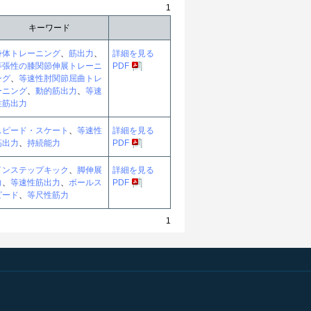
1
キーワード
身体トレーニング
、
筋出力
、
詳細を見る
等張性の膝関節伸展トレーニ
PDF
ング
、
等速性肘関節屈曲トレ
ーニング
、
動的筋出力
、
等速
性筋出力
スピード・スケート
、
等速性
詳細を見る
筋出力
、
持続能力
PDF
インステップキック
、
脚伸展
詳細を見る
力
、
等速性筋出力
、
ボールス
PDF
ピード
、
等尺性筋力
1