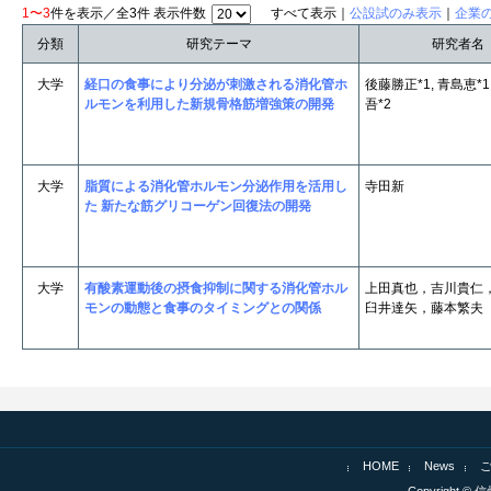
1〜3
件を表示／全3件 表示件数
すべて表示｜
公設試のみ表示
｜
企業
分類
研究テーマ
研究者名
大学
経口の食事により分泌が刺激される消化管ホ
後藤勝正*1, 青島恵*1
ルモンを利用した新規骨格筋増強策の開発
吾*2
大学
脂質による消化管ホルモン分泌作用を活用し
寺田新
た 新たな筋グリコーゲン回復法の開発
大学
有酸素運動後の摂食抑制に関する消化管ホル
上田真也，吉川貴仁
モンの動態と食事のタイミングとの関係
臼井達矢，藤本繁夫
HOME
News