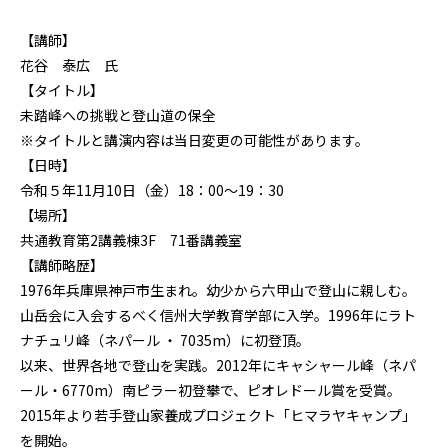
【講師】
花谷 泰広 氏
【タイトル】
未踏峰への挑戦と登山道の保全
※タイトルと講演内容は当日変更の可能性があります。
【日時】
令和５年11月10日（金）18：00～19：30
【場所】
共通教育第2講義棟3F 71番講義室
【講師略歴】
1976年兵庫県神戸市生まれ。幼少から六甲山で登山に親しむ。
山岳会に入会するべく信州大学教育学部に入学。1996年にラト
ナチュリ峰（ネパール ・ 7035m）に初登頂。
以来、世界各地で登山を実践。2012年にキャシャール峰（ネパ
ール・6770m）南ピラー初登攀で、ピオレドール賞を受賞。
2015年より若手登山家養成プロジェクト「ヒマラヤキャンプ」
を開始。