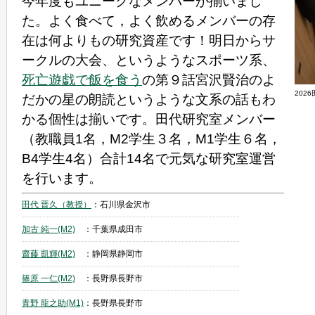
今年度もユニークなメンバーが揃いまし
た。よく食べて，よく飲めるメンバーの存
在は何よりもの研究資産です！明日からサ
ークルの大会、というようなスポーツ系、
死亡遊戯で飯を食う
の第９話宮沢賢治のよ
202
だかの星の朗読というような文系の話もわ
かる個性は揃いです。田代研究室メンバー
（教職員1名，M2学生３名，M1学生６名，
B4学生4名）合計14名で元気な研究室運営
を行います。
田代 晋久（教授）
：石川県金沢市
加古 純一(M2)
：千葉県成田市
齋藤 凱輝(M2)
：静岡県静岡市
篠原 一仁(M2)
：長野県長野市
青野 龍之助(M1)
：長野県長野市