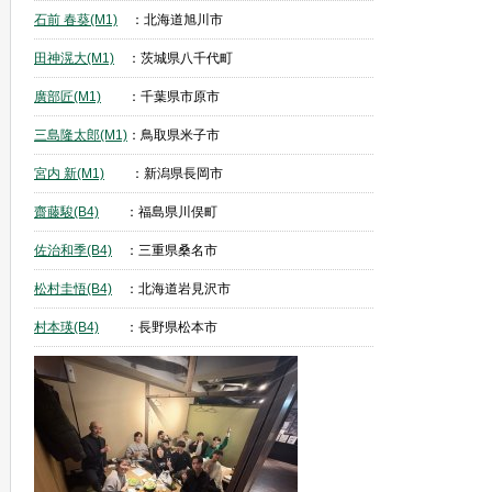
石前 春葵(M1)
：北海道旭川市
田神滉大(M1)
：茨城県八千代町
廣部匠(M1)
：千葉県市原市
三島隆太郎(M1)
：鳥取県米子市
宮内 新(M1)
：新潟県長岡市
齋藤駿(B4)
：福島県川俣町
佐治和季(B4)
：三重県桑名市
松村圭悟(B4)
：北海道岩見沢市
村本瑛(B4)
：長野県松本市