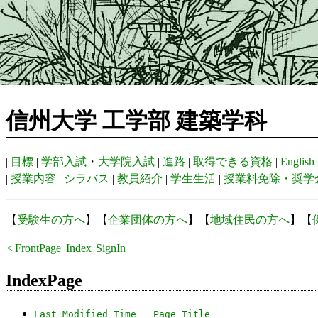
信州大学 工学部 建築学科
|
目標
|
学部入試
・
大学院入試
|
進路
|
取得できる資格
|
English
|
授業内容
|
シラバス
|
教員紹介
|
学生生活
|
授業料免除・奨学
【
受験生の方へ
】【
企業団体の方へ
】【
地域住民の方へ
】【
<
FrontPage
Index
SignIn
Recent
IndexPage
Last Modified Time
Page Title