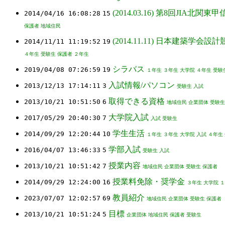
(2014.03.16) 第8回JIA
2014/04/16 16:08:28
15
保護者
地域住民
(2014.11.11) 日本建築
2014/11/11 11:19:52
19
４年生
受験生
保護者
２年生
シラバス
2019/04/08 07:26:59
19
１年生
３年生
大学院
４年生
受験
入試情報/パソコン
2013/12/13 17:14:11
3
受験生
入試
取得できる資格
2013/10/21 10:51:50
6
地域住民
企業団体
受験生
大学院入試
2017/05/29 20:40:30
7
入試
受験生
学生生活
2014/09/29 12:20:44
10
１年生
３年生
大学院
入試
４年生
学部入試
2016/04/07 13:46:33
5
受験生
入試
授業内容
2013/10/21 10:51:42
7
地域住民
企業団体
受験生
保護者
授業料免除・奨学金
2014/09/29 12:24:00
16
３年生
大学院
１
教員紹介
2023/07/07 12:02:57
69
地域住民
企業団体
受験生
保護者
目標
2013/10/21 10:51:24
5
企業団体
地域住民
保護者
受験生