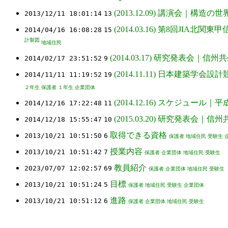
(2013.12.09) 講演会｜構
2013/12/11 18:01:14
13
(2014.03.16) 第8回JIA
2014/04/16 16:08:28
15
計製図
地域住民
(2014.03.17) 研究発表会｜
2014/02/17 23:51:52
9
(2014.11.11) 日本建築
2014/11/11 11:19:52
19
２年生
保護者
１年生
企業団体
(2014.12.16) スケジュー
2014/12/16 17:22:48
11
(2015.03.20) 研究発表会
2014/12/18 15:55:47
10
取得できる資格
2013/10/21 10:51:50
6
保護者
地域住民
受験生
授業内容
2013/10/21 10:51:42
7
保護者
企業団体
地域住民
受験生
教員紹介
2023/07/07 12:02:57
69
保護者
企業団体
地域住民
受験生
目標
2013/10/21 10:51:24
5
保護者
地域住民
受験生
企業団体
進路
2013/10/21 10:51:12
6
保護者
企業団体
地域住民
受験生