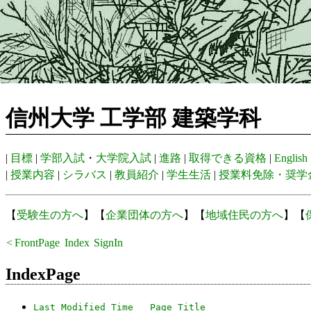
信州大学 工学部 建築学科
|
目標
|
学部入試
・
大学院入試
|
進路
|
取得できる資格
|
English
|
授業内容
|
シラバス
|
教員紹介
|
学生生活
|
授業料免除・奨学
【
受験生の方へ
】【
企業団体の方へ
】【
地域住民の方へ
】【
<
FrontPage
Index
SignIn
Recent
IndexPage
Last Modified Time
Page Title