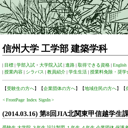
信州大学 工学部 建築学科
|
目標
|
学部入試
・
大学院入試
|
進路
|
取得できる資格
|
English
|
授業内容
|
シラバス
|
教員紹介
|
学生生活
|
授業料免除・奨学
【
受験生の方へ
】【
企業団体の方へ
】【
地域住民の方へ
】【
<
FrontPage
Index
SignIn
>
Recent
(2014.03.16) 第8回JIA北関東甲信
受験生
大学院
３年生
設計製図
１年生
４年生
企業団体
保護