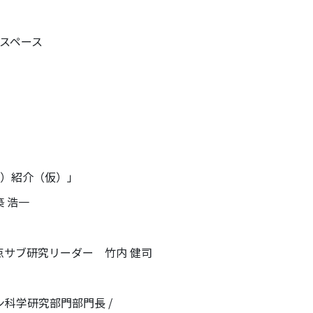
ナースペース
n（IDA）紹介（仮）」
 浩一
研究リーダー 竹内 健司
研究部門部門長 /