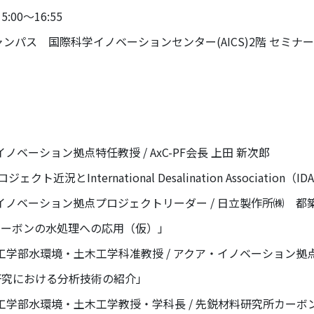
00～16:55
ンパス 国際科学イノベーションセンター(AICS)2階 セミ
特任教授 / AxC-PF会長 上田 新次郎
ジェクト近況とInternational Desalination Associatio
点プロジェクトリーダー / 日立製作所㈱ 都築
カーボンの水処理への応用（仮）」
木工学科准教授 / アクア・イノベーション拠点サブ
研究における分析技術の紹介」
木工学教授・学科長 / 先鋭材料研究所カーボン科学