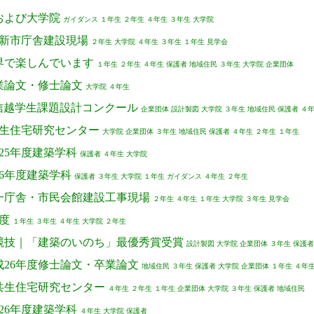
学部および大学院
ガイダンス
１年生
２年生
４年生
３年生
大学院
曇野市新市庁舎建設現場
２年生
大学院
４年生
３年生
１年生
見学会
造の世界で楽しんでいます
１年生
２年生
４年生
保護者
地域住民
３年生
大学院
企業団体
ル｜卒業論文・修士論文
大学院
４年生
北関東甲信越学生課題設計コンクール
企業団体
設計製図
大学院
３年生
地域住民
保護者
４
信州共生住宅研究センター
大学院
企業団体
３年生
地域住民
保護者
４年生
２年生
１年生
平成25年度建築学科
保護者
４年生
大学院
平成26年度建築学科
保護者
３年生
大学院
１年生
ガイダンス
４年生
２年生
長野市第一庁舎・市民会館建設工事現場
２年生
４年生
１年生
大学院
３年生
見学会
年度
１年生
３年生
４年生
大学院
２年生
学会設計競技｜「建築のいのち」最優秀賞受賞
設計製図
大学院
企業団体
３年生
保護者
ル｜平成26年度修士論文・卒業論文
地域住民
３年生
保護者
大学院
企業団体
１年生
４年
｜信州共生住宅研究センター
４年生
２年生
１年生
企業団体
大学院
３年生
保護者
地域住民
平成26年度建築学科
４年生
大学院
保護者