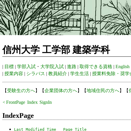
信州大学 工学部 建築学科
|
目標
|
学部入試
・
大学院入試
|
進路
|
取得できる資格
|
English
|
授業内容
|
シラバス
|
教員紹介
|
学生生活
|
授業料免除・奨学
【
受験生の方へ
】【
企業団体の方へ
】【
地域住民の方へ
】【
<
FrontPage
Index
SignIn
Recent
IndexPage
Last Modified Time
Page Title