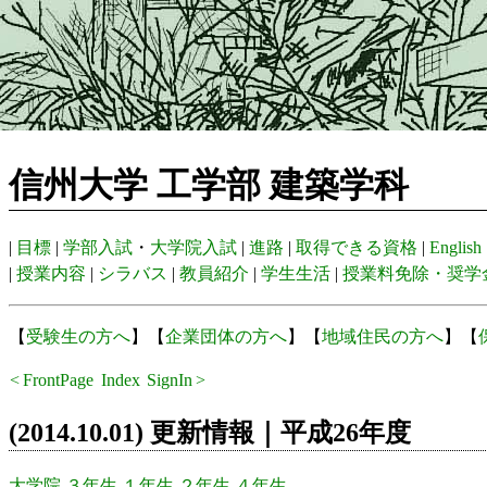
信州大学 工学部 建築学科
|
目標
|
学部入試
・
大学院入試
|
進路
|
取得できる資格
|
English
|
授業内容
|
シラバス
|
教員紹介
|
学生生活
|
授業料免除・奨学
【
受験生の方へ
】【
企業団体の方へ
】【
地域住民の方へ
】【
<
FrontPage
Index
SignIn
>
Recent
(2014.10.01) 更新情報｜平成26年度
大学院
３年生
１年生
２年生
４年生