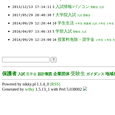
入試情報/パソコン
2013/12/13 17:14:11
3
受験生
入試
大学院入試
2017/05/29 20:40:30
7
入試
受験生
学生生活
2014/09/29 12:20:44
10
４年生
保護者
入試
３年生
２年生
学部入試
2016/04/07 13:46:33
5
受験生
入試
授業料免除・奨学金
2014/09/29 12:24:00
16
２年生
１年生
大
保護者
受験生
企業団体
地域
入試
見学会
設計製図
ガイダンス
Powered by nikky.pl 1.1.4_0
[RSS]
Generated by
wifky
1.5.13_1 with Perl 5.038002