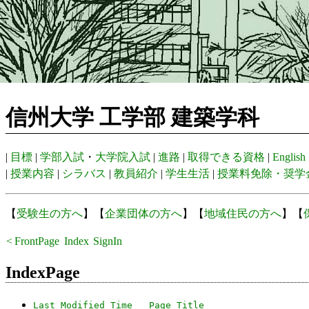
信州大学 工学部 建築学科
|
目標
|
学部入試
・
大学院入試
|
進路
|
取得できる資格
|
English
|
授業内容
|
シラバス
|
教員紹介
|
学生生活
|
授業料免除・奨学
【
受験生の方へ
】【
企業団体の方へ
】【
地域住民の方へ
】【
<
FrontPage
Index
SignIn
Recent
IndexPage
Last Modified Time
Page Title