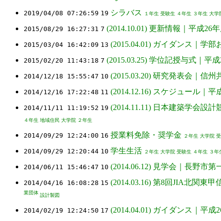
シラバス
2019/04/08 07:26:59
19
１年生
受験生
４年生
３年生
大学
(2014.10.01) 更新情報｜平成26
2015/08/29 16:27:31
7
(2015.04.01) ガイダンス｜
2015/03/04 16:42:09
13
(2015.03.25) 学位記授与式｜
2015/02/20 11:43:18
7
(2015.03.20) 研究発表会
2014/12/18 15:55:47
10
(2014.12.16) スケジュー
2014/12/16 17:22:48
11
(2014.11.11) 日本建築
2014/11/11 11:19:52
19
４年生
地域住民
大学院
２年生
授業料免除・奨学金
2014/09/29 12:24:00
16
２年生
大学院
受
学生生活
2014/09/29 12:20:44
10
２年生
大学院
受験生
４年生
３年
(2014.06.12) 見学会｜
2014/06/11 15:46:47
10
(2014.03.16) 第8回JIA
2014/04/16 16:08:28
15
業団体
設計製図
(2014.04.01) ガイダンス｜
2014/02/19 12:24:50
17