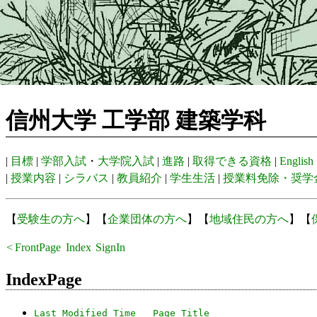
信州大学 工学部 建築学科
|
目標
|
学部入試
・
大学院入試
|
進路
|
取得できる資格
|
English
|
授業内容
|
シラバス
|
教員紹介
|
学生生活
|
授業料免除・奨学
【
受験生の方へ
】【
企業団体の方へ
】【
地域住民の方へ
】【
<
FrontPage
Index
SignIn
Recent
IndexPage
Last Modified Time
Page Title