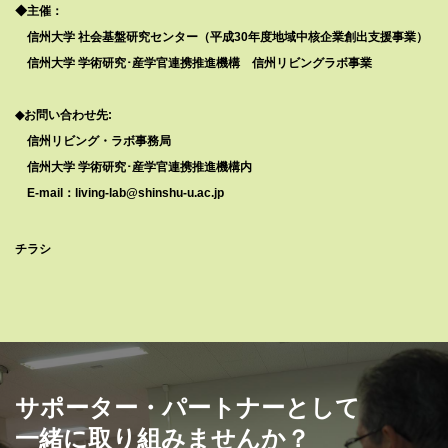
◆主催：
信州大学 社会基盤研究センター
（平成30年度地域中核企業創出支援事業）
信州大学 学術研究･産学官連携推進機構 信州リビングラボ事業
◆お問い合わせ先:
信州リビング・ラボ事務局
信州大学 学術研究･産学官連携推進機構内
E-mail：living-lab@shinshu-u.ac.jp
チラシ
サポーター・パートナーとして
一緒に取り組みませんか？