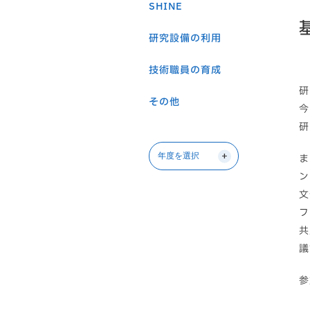
SHINE
研究設備の利用
技術職員の育成
研
その他
今
研
ま
ン
文
フ
共
議
参