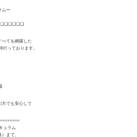
ラムー
❏❏❏❏❏❏❏
すべてを網羅した
随時行っております。
様
の方でも安心して
=========
リキュラム
略）まで、