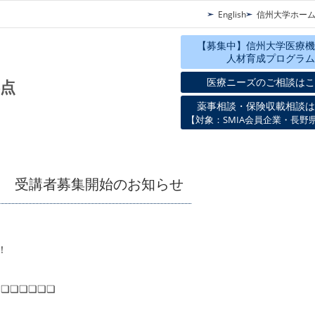
English
信州大学ホー
【募集中】信州大学医療機
人材育成プログラム
医療ニーズのご相談はこ
点
薬事相談・保険収載相談は
【対象：SMIA会員企業・長野
ム」 受講者募集開始のお知らせ
！
❏❏❏❏❏❏❏