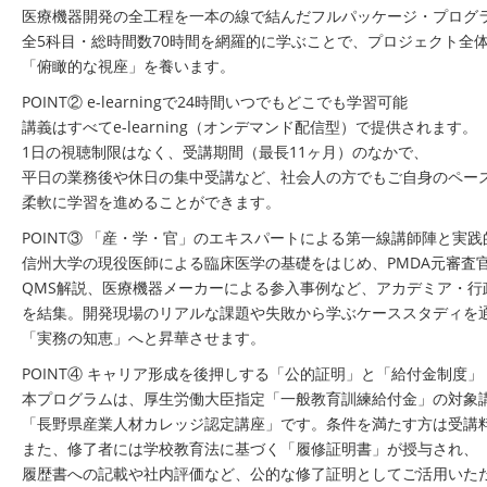
医療機器開発の全工程を一本の線で結んだフルパッケージ・プログ
全5科目・総時間数70時間を網羅的に学ぶことで、プロジェクト全
「俯瞰的な視座」を養います。
POINT② e-learningで24時間いつでもどこでも学習可能
講義はすべてe-learning（オンデマンド配信型）で提供されます。
1日の視聴制限はなく、受講期間（最長11ヶ月）のなかで、
平日の業務後や休日の集中受講など、社会人の方でもご自身のペー
柔軟に学習を進めることができます。
POINT③ 「産・学・官」のエキスパートによる第一線講師陣と実
信州大学の現役医師による臨床医学の基礎をはじめ、PMDA元審査
QMS解説、医療機器メーカーによる参入事例など、アカデミア・行
を結集。開発現場のリアルな課題や失敗から学ぶケーススタディを
「実務の知恵」へと昇華させます。
POINT④ キャリア形成を後押しする「公的証明」と「給付金制度」
本プログラムは、厚生労働大臣指定「一般教育訓練給付金」の対象
「長野県産業人材カレッジ認定講座」です。条件を満たす方は受講
また、修了者には学校教育法に基づく「履修証明書」が授与され、
履歴書への記載や社内評価など、公的な修了証明としてご活用いた