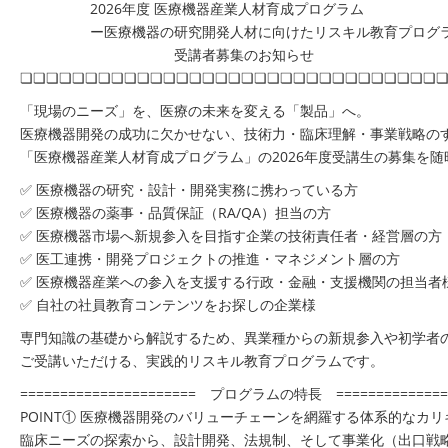
2026年度 医療機器産業人材育成プログラム
ー医療機器の研究開発人材に向けたリスキル教育プログ
受講者募集のお知らせ
❏❏❏❏❏❏❏❏❏❏❏❏❏❏❏❏❏❏❏❏❏❏❏❏❏❏❏❏❏❏❏❏
「現場のニーズ」を、医療の未来を変える「製品」へ。
医療機器開発の成功に欠かせない、技術力・臨床理解・事業戦略の
「医療機器産業人材育成プログラム」の2026年度受講生の募集を
✅ 医療機器の研究・設計・開発実務に携わっている方
✅ 医療機器の薬事・品質保証（RA/QA）担当の方
✅ 医療機器市場へ新規参入を目指す企業の技術責任者・経営層の方
✅ 医工連携・開発プロジェクトの推進・マネジメント層の方
✅ 医療機器産業への参入を支援する行政・金融・支援機関の担当者
✅ 自社の社員教育コンテンツをお探しの企業様
専門知識の基礎から解説するため、異業種からの新規参入や初学者
ご受講いただける、実践的リスキル教育プログラムです。
====================== プログラムの特長 =============
POINT① 医療機器開発のバリューチェーンを網羅する体系的なカ
臨床ニーズの探索から、設計開発、法規制、そして事業化（出口戦