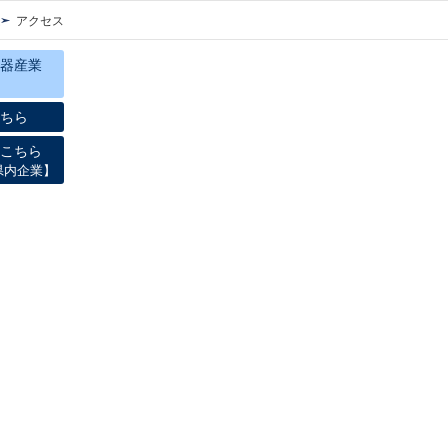
ム
アクセス
器産業
ちら
こちら
県内企業】