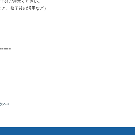
は十分ご注意ください。
こと、修了後の活用など）
======
次へ>