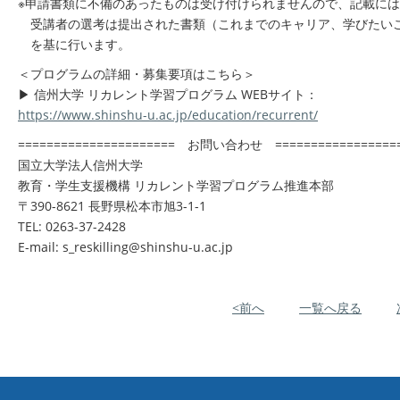
※申請書類に不備のあったものは受け付けられませんので、記載に
受講者の選考は提出された書類（これまでのキャリア、学びたい
を基に行います。
＜プログラムの詳細・募集要項はこちら＞
▶ 信州大学 リカレント学習プログラム WEBサイト：
https://www.shinshu-u.ac.jp/education/recurrent/
====================== お問い合わせ ================
国立大学法人信州大学
教育・学生支援機構 リカレント学習プログラム推進本部
〒390-8621 長野県松本市旭3-1-1
TEL: 0263-37-2428
E-mail: s_reskilling@shinshu-u.ac.jp
<前へ
一覧へ戻る