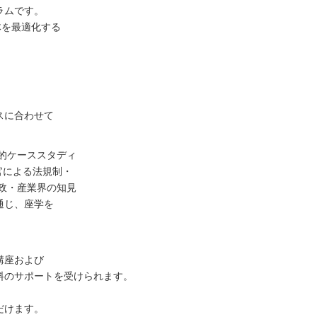
ラムです。
体を最適化する
スに合わせて
践的ケーススタディ
官による法規制・
政・産業界の知見
通じ、座学を
講座および
料のサポートを受けられます。
だけます。