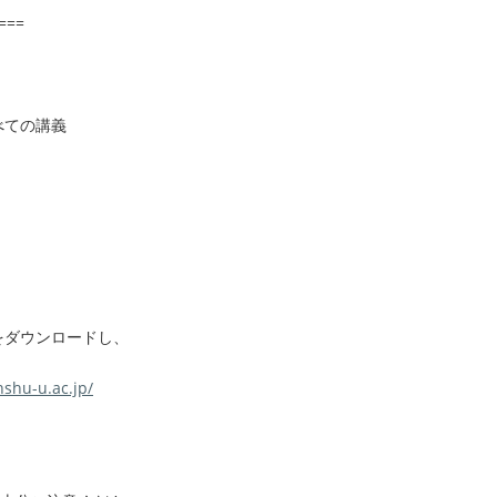
====
べての講義
）をダウンロードし、
nshu-u.ac.jp/