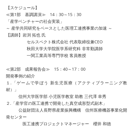
【スケジュール】
≪第1部 基調講演≫ 14：30～15：30
「産学ベンチャーの社会実装」
～ 産学共同研究をベースとした医理工連携事業の加速 ～
【講師】岩渕 拓也 氏
セルスペクト株式会社 代表取締役兼CEO
秋田大学大学院医学系研究科 非常勤講師
一関工業高等専門学校 客員教授
≪第2部 成果報告会≫ 15：40～17：00
開発事例の紹介
１.「ゲームで学ぼう 新生児医療（アクティブラーニング教
材）」
信州大学医学部 小児医学教室 助教 三代澤 幸秀
２.「産学官の医工連携で開発した真空成形型式副木」
公益財団法人長野県産業振興機構 信州医療機器事業化開
発センター
医工連携プロジェクトマネージャー 櫻井 和徳