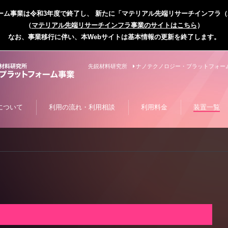
ム事業は令和3年度で終了し、 新たに「マテリアル先端リサーチインフラ（
（
マテリアル先端リサーチインフラ事業のサイトはこちら
）
なお、事業移行に伴い、本Webサイトは基本情報の更新を終了します。
先鋭材料研究所
ナノテクノロジー・プラットフォー
について
利用の流れ・利用相談
利用料金
装置一覧