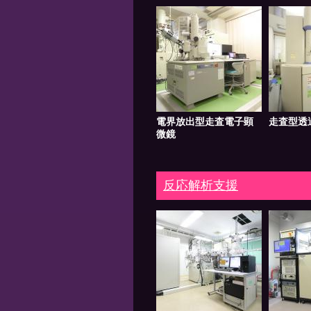
電界放出型走査電子顕
走査型透
微鏡
反応解析支援