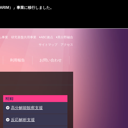
ARIM）」事業に移行しました。
ム事業
研究基盤共用事業
ABC拠点
異分野融合
サイトマップ
アクセス
利用報告
お問い合わせ
高分解能観察支援
反応解析支援