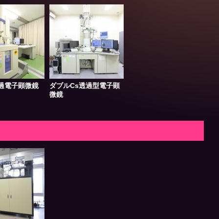
過電子顕微鏡
ダブルCs透過型電子顕
微鏡