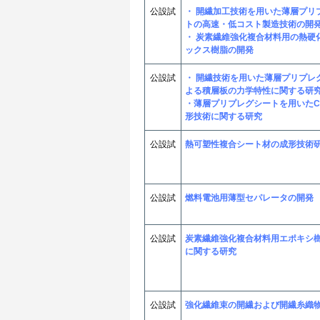
公設試
・ 開繊加工技術を用いた薄層プリ
トの高速・低コスト製造技術の開
・ 炭素繊維強化複合材料用の熱硬
ックス樹脂の開発
公設試
・ 開繊技術を用いた薄層プリプレ
よる積層板の力学特性に関する研
・薄層プリプレグシートを用いたC
形技術に関する研究
公設試
熱可塑性複合シート材の成形技術
公設試
燃料電池用薄型セパレータの開発
公設試
炭素繊維強化複合材料用エポキシ
に関する研究
公設試
強化繊維束の開繊および開繊糸織