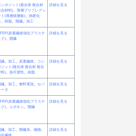
コンポジット(複合体 複合材
詳細を見る
複合材料)
、
薄層プリプレグシ
ート(薄層積層板)
、
熱硬化
性
、
樹脂
、
開繊
、
加工
CFRP(炭素繊維強化プラスチ
詳細を見る
ック)
、
開繊
開繊
、
加工
、
炭素繊維
、
コン
詳細を見る
ポジット(複合体 複合材 複合
材料)
、
熱可塑性
、
樹脂
開繊
、
加工
、
燃料電池
、
セパ
詳細を見る
レータ
CFRP(炭素繊維強化プラスチ
詳細を見る
ック)
、
エポキシ
、
開繊
開繊
、
加工
、
開繊糸
、
織物
、
詳細を見る
強化繊維