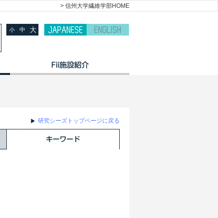
> 信州大学繊維学部HOME
大
中
小
研究シーズトップページに戻る