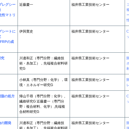
プレグシー
近藤慶一
福井県工業技術センター
発
化性マトリ
グシートに
伊與寛史
福井県工業技術センター
究
FRPの成
研究
川邊和正（専門分野：繊維技
福井県工業技術センター
術・糸加工），先端複合材料研
究G
小林真（専門分野：化学），環
福井県工業技術センター
境・エネルギー研究G
樹脂の処方
帰山千尋（専門分野：化学）,
福井県工業技術センター
繊維研究G 近藤慶一（専門分
野：複合材料、化学）,先端複
合材料研究G
物の開発
川邊和正（専門分野：繊維技
福井県工業技術センター
術・糸加工），先端複合材料研