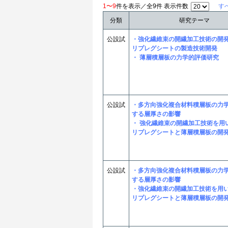
1〜9
件を表示／全9件 表示件数
す
分類
研究テーマ
公設試
・強化繊維束の開繊加工技術の開発
リプレグシートの製造技術開発
・ 薄層積層板の力学的評価研究
公設試
・多方向強化複合材料積層板の力
する層厚さの影響
・ 強化繊維束の開繊加工技術を用
リプレグシートと薄層積層板の開
公設試
・多方向強化複合材料積層板の力
する層厚さの影響
・強化繊維束の開繊加工技術を用
リプレグシートと薄層積層板の開