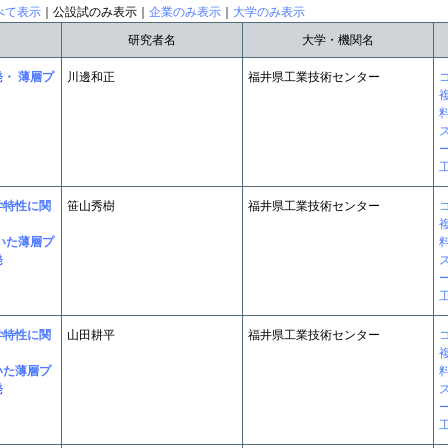
べて表示
｜公設試のみ表示｜
企業のみ表示
｜
大学のみ表示
研究者名
大学・機関名
・ 薄層プ
川邊和正
福井県工業技術センター
学特性に関
笹山秀樹
福井県工業技術センター
いた薄層プ
発
学特性に関
山田耕平
福井県工業技術センター
いた薄層プ
発