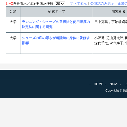
1〜2
件を表示／全2件 表示件数
すべて表示
｜
公設試のみ表示
｜
企業
分類
研究テーマ
研究者名
大学
ランニング・シューズの選択法と使用限度の
田中克昌，宇治橋貞
決定法に関する研究
大学
シューズの底の厚さが着陸時に身体に及ぼす
小野喬, 芝山秀太郎, 
影響
深代千之, 深代泰子,
HOME
News
Copyright © 