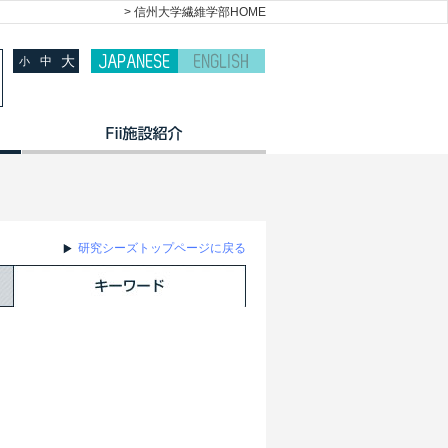
> 信州大学繊維学部HOME
大
中
小
研究シーズトップページに戻る