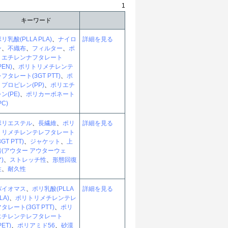
1
キーワード
リ乳酸(PLLA PLA)
、
ナイロ
詳細を見る
ン
、
不織布
、
フィルター
、
ポ
リエチレンナフタレート
PEN)
、
ポリトリメチレンテ
フタレート(3GT PTT)
、
ポ
リプロピレン(PP)
、
ポリエチ
ン(PE)
、
ポリカーボネート
PC)
ポリエステル
、
長繊維
、
ポリ
詳細を見る
トリメチレンテレフタレート
3GT PTT)
、
ジャケット
、
上
着(アウター アウターウェ
)
、
ストレッチ性
、
形態回復
性
、
耐久性
バイオマス
、
ポリ乳酸(PLLA
詳細を見る
LA)
、
ポリトリメチレンテレ
タレート(3GT PTT)
、
ポリ
エチレンテレフタレート
PET)
、
ポリアミド56
、
砂漠