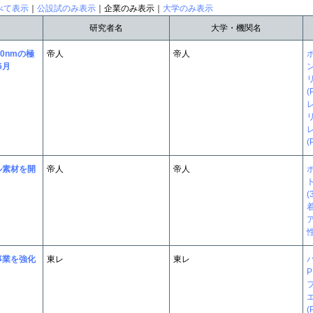
べて表示
｜
公設試のみ表示
｜企業のみ表示｜
大学のみ表示
研究者名
大学・機関名
0nmの極
帝人
帝人
ポ
6月
(
レ
レ
(
ル素材を開
帝人
帝人
(
ア
事業を強化
東レ
東レ
P
フ
(