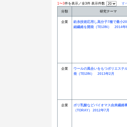
1〜3
件を表示／全3件 表示件数
す
分類
研究テーマ
企業
紡糸技術応用し高分子7種で最小20
細繊維を開発（TEIJIN） 2014年
企業
ウールの風合いをもつポリエステ
発（TEIJIN） 2013年2月
企業
ポリ乳酸などバイオマス由来繊維
（TORAY） 2012年7月