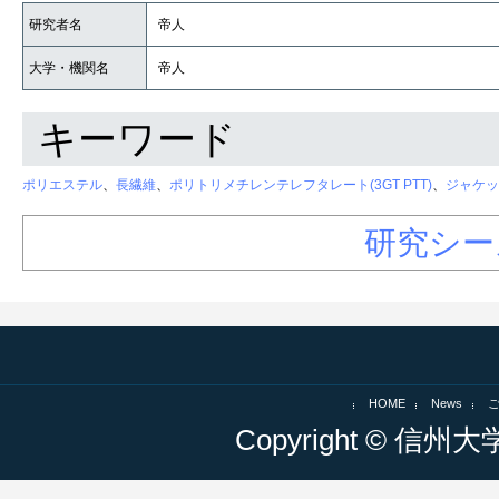
研究者名
帝人
大学・機関名
帝人
キーワード
ポリエステル
、
長繊維
、
ポリトリメチレンテレフタレート(3GT PTT)
、
ジャケッ
研究シー
HOME
News
Copyright © 信州大学