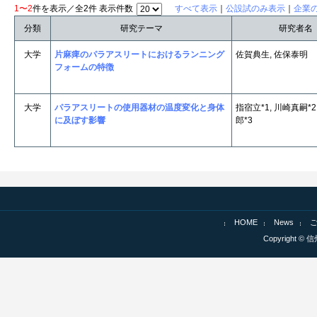
1〜2
件を表示／全2件 表示件数
すべて表示
｜
公設試のみ表示
｜
企業
分類
研究テーマ
研究者名
大学
片麻痺のパラアスリートにおけるランニング
佐賀典生, 佐保泰明
フォームの特徴
大学
パラアスリートの使用器材の温度変化と身体
指宿立*1, 川崎真嗣*2
に及ぼす影響
郎*3
HOME
News
Copyright © 