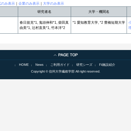
試のみ表示
｜
企業のみ表示
｜
大学のみ表示
研究者名
大学・機関名
春日規克*1, 鬼頭伸和*1, 柴田真
*1 愛知教育大学, *2 豊橋短期大学
由美*1, 辻村直美*1, 竹本洋*2
HOME
News
ご利用ガイド
研究シーズ
Fii施設紹介
Copyright © 信州大学繊維学部 All right reserved.