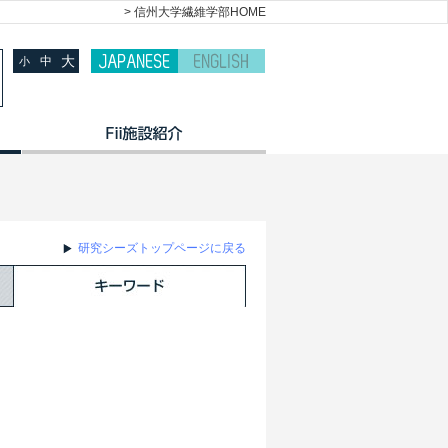
> 信州大学繊維学部HOME
大
中
小
研究シーズトップページに戻る