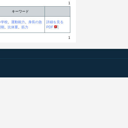
1
キーワード
小学校
、
運動能力
、
身長の急
詳細を見る
増期
、
比体重
、
筋力
PDF
1