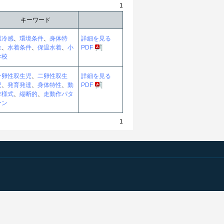
1
キーワード
温冷感
、
環境条件
、
身体特
詳細を見る
性
、
水着条件
、
保温水着
、
小
PDF
学校
一卵性双生児
、
二卵性双生
詳細を見る
児
、
発育発達
、
身体特性
、
動
PDF
作様式
、
縦断的
、
走動作パタ
ーン
1