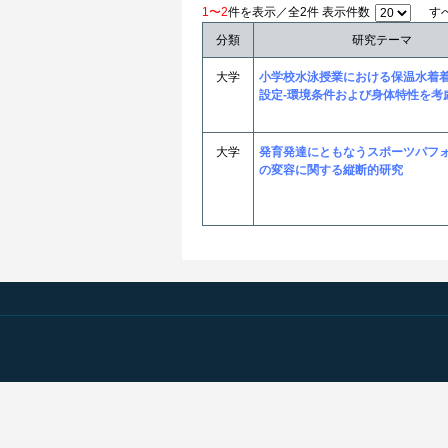
1〜2
件を表示／全2件 表示件数
す
分類
研究テーマ
大学
小学校水泳授業における保温水着
設定-環境条件および身体特性を考
大学
発育発達にともなうスポーツパフ
の変容に関する縦断的研究