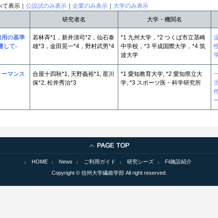
べて表示｜
公設試のみ表示
｜
企業のみ表示
｜
大学のみ表示
研究者名
大学・機関名
着用の基準
若林斉*1，新井清司*2，仙石泰
*1 九州大学，*2 つくば市立茎崎
慮して-
雄*3，金田晃一*4，野村武男*4
中学校，*3 平成国際大学，*4 筑
波大学
ォーマンス
合屋十四秋*1, 天野義裕*1, 星川
*1 愛知教育大学, *2 愛知県立大
保*2, 松井秀治*3
学, *3 スポーツ医・科学研究所
HOME
News
ご利用ガイド
研究シーズ
Fii施設紹介
Copyright © 信州大学繊維学部 All right reserved.