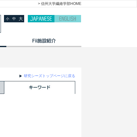
> 信州大学繊維学部HOME
大
中
小
研究シーズトップページに戻る