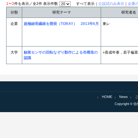
1〜2
件を表示／全2件 表示件数
すべて表示｜
公設試のみ表示
｜
企業
分類
研究テーマ
研究者名
企業
超極細長繊維を開発（TORAY） 2013年6月
東レ
大学
触覚センサの回転なぞり動作による布構造の
○喜成年泰，若子倫
認識
HOME
News
Copyright © 