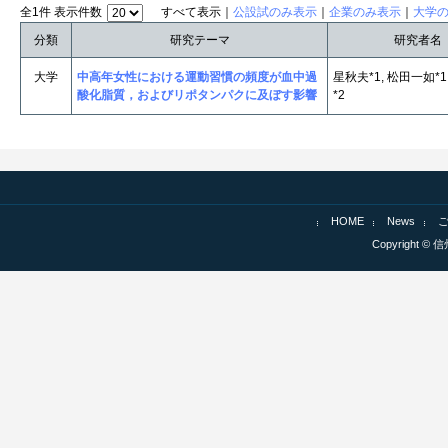
全1件 表示件数
すべて表示｜
公設試のみ表示
｜
企業のみ表示
｜
大学
分類
研究テーマ
研究者名
大学
中高年女性における運動習慣の頻度が血中過
星秋夫*1, 松田一如*1
酸化脂質，およびリポタンパクに及ぼす影響
*2
HOME
News
Copyright © 