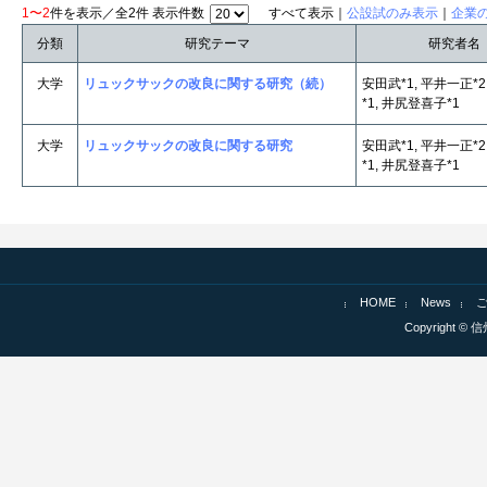
1〜2
件を表示／全2件 表示件数
すべて表示｜
公設試のみ表示
｜
企業
分類
研究テーマ
研究者名
大学
リュックサックの改良に関する研究（続）
安田武*1, 平井一正*2
*1, 井尻登喜子*1
大学
リュックサックの改良に関する研究
安田武*1, 平井一正*2
*1, 井尻登喜子*1
HOME
News
Copyright © 