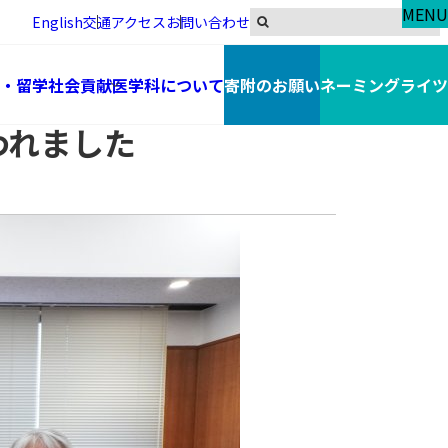
MENU
English
交通アクセス
お問い合わせ
・留学
社会貢献
医学科について
寄附のお願い
ネーミングライツ
われました