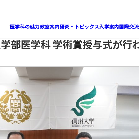
Research & Topics
研究・トピックス
学科 学術賞授与式が行われました
医学科の魅力
教室案内
研究・トピックス
入学案内
国際交流
医学部医学科 学術賞授与式が行