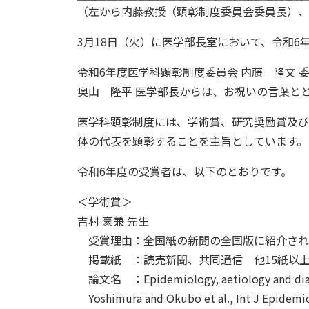
（左から内藤教授（顕彰制度委員会委員長）、
3月18日（火）に医学部長室において、令和
令和6年度医学科顕彰制度委員会 内藤 隆文
奥山 隆平 医学部長からは、お祝いの言葉と
医学科顕彰制度には、学術賞、研究奨励賞及び
体の代表を顕彰することを主旨としています。
令和6年度の受賞者は、以下のとおりです。
＜学術賞＞
吉村 豪兼 先生
受賞理由：全国紙の新聞の全国版に紹介され
掲載紙 ：読売新聞、共同通信 他15紙以
論文名 ：Epidemiology, aetiology and diagnosi
Yoshimura and Okubo et al., Int J Epidemio