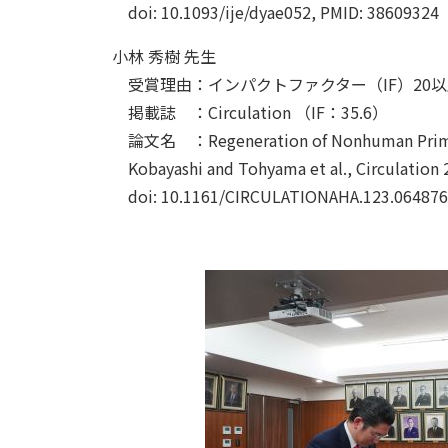
doi: 10.1093/ije/dyae052, PMID: 38609324
小林 秀樹 先生
受賞理由：インパクトファクター（IF）20
掲載誌 ：Circulation （IF：35.6）
論文名 ：Regeneration of Nonhuman Primate H
Kobayashi and Tohyama et al., Circulation 2
doi: 10.1161/CIRCULATIONAHA.123.064876,