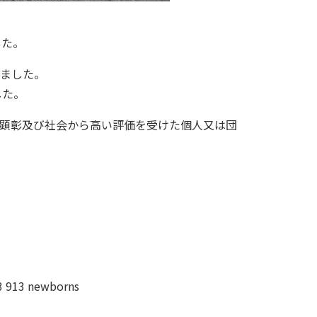
した。
れました。
した。
顕彰及び社会から高い評価を受けた個人又は団
3 913 newborns