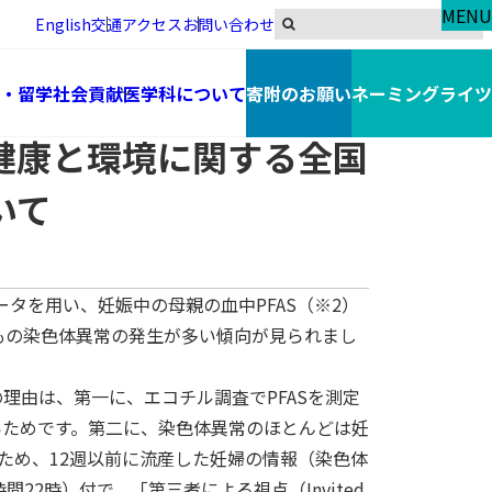
MENU
English
交通アクセス
お問い合わせ
ル調査）」に関する研究論文の発表について
・留学
社会貢献
医学科について
寄附のお願い
ネーミングライツ
の健康と環境に関する全国
いて
タを用い、妊娠中の母親の血中PFAS（※2）
もの染色体異常の発生が多い傾向が見られまし
理由は、第一に、エコチル調査でPFASを測定
きいためです。第二に、染色体異常のほとんどは妊
ため、12週以前に流産した妊婦の情報（染色体
22時）付で、「第三者による視点（Invited