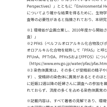
Perspectives）」とともに「Environment
についてより確かな結果を得るために、生物学
査等の必要性があると指摘されており、本研究
※1 環境省が企画立案し、2010年度から開
査）」
※2 PFAS（ペルフルオロアルキル化合物
オロアルキル化合物を総称して「PFAS」と呼び
PFUnA、PFTrDA、PFHxSおよびPFOS
（https://www.env.go.jp/water/pfas/p
※3 染色体異常は、その多くが受精前の精子や
す）、受精卵の染色体に異常があるとそのほと
に妊娠12週以降の妊婦さんに調査への参加を
れておらず、流産の多くを占める染色体異常の
※記載内容は、すべて著者の見解であり、環境