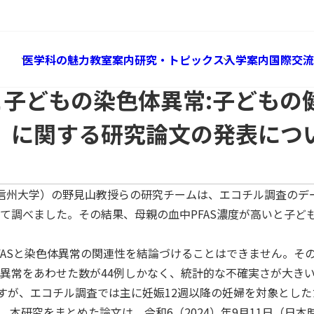
Research & Topics
研究・トピックス
どもの染色体異常:子どもの健康と環境に関する全国調査（エコチ
医学科の魅力
教室案内
研究・トピックス
入学案内
国際交流
露と子どもの染色体異常:子ども
」に関する研究論文の発表につ
信州大学）の野見山教授らの研究チームは、エコチル調査のデー
て調べました。その結果、母親の血中PFAS濃度が高いと子ど
ASと染色体異常の関連性を結論づけることはできません。その
色体異常をあわせた数が44例しかなく、統計的な不確実さが大
ますが、エコチル調査では主に妊娠12週以降の妊婦を対象とした
研究をまとめた論文は、令和6（2024）年9月11日（日本時間