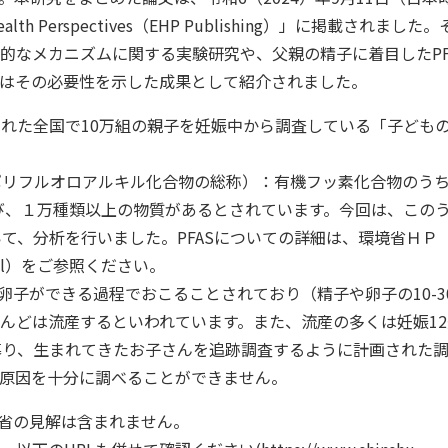
al Health Perspectives（EHP Publishing）」に掲
的なメカニズムに関する実験研究や、父親の精子に着目したPF
はその必要性を示した成果として紹介されました。
始された全国で10万組の親子を妊娠中から調査している「子ど
及びポリフルオロアルキル化合物の総称）：有機フッ素化合物のう
、１万種類以上の物質があるとされています。今回は、このうち、7種
）について、分析を行いました。PFASについての詳細は、環境省ＨＰ
fas.html）をご参照ください。
卵子ができる過程でおこることされており（精子や卵子の10-
んどは流産するといわれています。また、流産の多くは妊娠1
募り、生まれてきたお子さんを追跡調査するように計画された
原因を十分に調べることができません。
省の見解は含まれません。