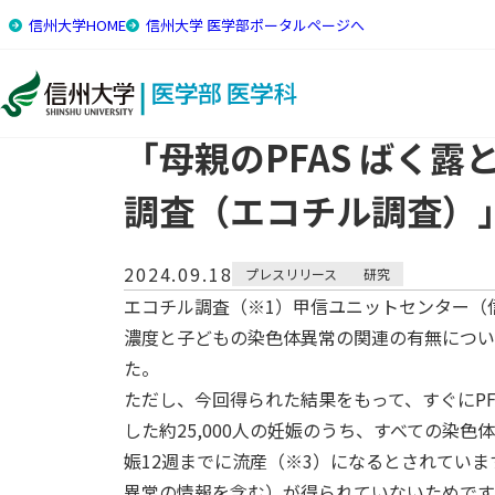
信州大学HOME
信州大学 医学部ポータルページへ
トップ
研究・トピックス
「母親のPFAS ばく露と子
「母親のPFAS ばく
調査（エコチル調査）
2024.09.18
プレスリリース
研究
エコチル調査（※1）甲信ユニットセンター（
濃度と子どもの染色体異常の関連の有無につい
た。
ただし、今回得られた結果をもって、すぐにPF
した約25,000人の妊娠のうち、すべての染
娠12週までに流産（※3）になるとされてい
異常の情報を含む）が得られていないためです。本