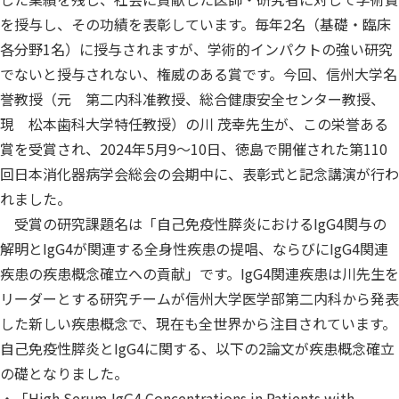
を授与し、その功績を表彰しています。毎年2名（基礎・臨床
各分野1名）に授与されますが、学術的インパクトの強い研究
でないと授与されない、権威のある賞です。今回、信州大学名
誉教授（元 第二内科准教授、総合健康安全センター教授、
現 松本歯科大学特任教授）の川 茂幸先生が、この栄誉ある
賞を受賞され、2024年5月9～10日、徳島で開催された第110
回日本消化器病学会総会の会期中に、表彰式と記念講演が行わ
れました。
受賞の研究課題名は「自己免疫性膵炎におけるIgG4関与の
解明とIgG4が関連する全身性疾患の提唱、ならびにIgG4関連
疾患の疾患概念確立への貢献」です。IgG4関連疾患は川先生を
リーダーとする研究チームが信州大学医学部第二内科から発表
した新しい疾患概念で、現在も全世界から注目されています。
自己免疫性膵炎とIgG4に関する、以下の2論文が疾患概念確立
の礎となりました。
・「High Serum IgG4 Concentrations in Patients with