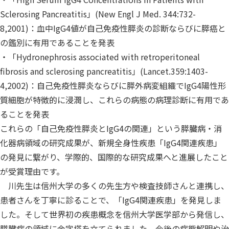
Sclerosing Pancreatitis」(New Engl J Med. 344:732-
8,2001)：血中IgG4値が自己免疫性膵炎の診断ならびに膵癌と
の鑑別に有用であることを発表
・「Hydronephrosis associated with retroperitoneal
fibrosis and sclerosing pancreatitis」(Lancet.359:1403-
4,2002)：自己免疫性膵炎ならびに膵外病変組織でIgG4陽性形
質細胞が特徴的に浸潤し、これらの病態の病理診断に有用であ
ることを発表
これらの「自己免疫性膵炎とIgG4の関連」という膵臓病・消
化器病領域の研究成果が、新規全身性疾患「IgG4関連疾患」
の発見に繋がり、学際的、国際的な研究成果へと進展したこと
が受賞理由です。
川先生は信州大学の多くの先生方や検査技師さんと連携し、
患者さんを丁寧に診ることで、「IgG4関連疾患」を発見しま
した。そして世界初の疾患概念を信州大学医学部から発信し、
膵臓病の領域に金字塔を立てられました。今後の病態解明や治