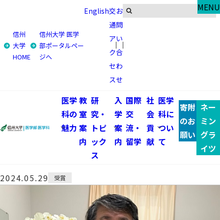
Research & Topics
MENU
English
交
お
研究・トピックス
通
問
信州
信州大学 医学
ア
い
トップ
研究・トピックス
大学
部ポータルペー
ク
合
HOME
ジへ
信州大学名誉教授 川 茂幸先生が、第８回日本消化器病学
セ
わ
会学術賞を受賞しました
ス
せ
信州大学名誉教授 川 茂幸先
医学
教
研
入
国際
社
医学
寄附
ネー
科の
室
究・
学
交
会
科に
生が、第８回日本消化器病学会
のお
ミン
魅力
案
トピ
案
流・
貢
つい
願い
グラ
内
ック
内
留学
献
て
学術賞を受賞しました
イツ
ス
2024.05.29
受賞