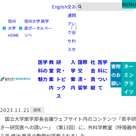
Research & Topics
MENU
English
交
お
研究・トピックス
通
問
信州
信州大学 医学
ア
い
トップ
研究・トピックス
大学
部ポータルペー
ク
合
HOME
ジへ
「若手研究者のひらめき～研究医への誘い～」に 呼吸器外
セ
わ
科 三島修治医員の動画が掲載されました
ス
せ
「若手研究者のひらめき～研究
医学
教
研
入
国際
社
医学
寄附
ネー
科の
室
究・
学
交
会
科に
誘い～」に 呼吸器外科 三島修
のお
ミン
魅力
案
トピ
案
流・
貢
つい
願い
グラ
内
ック
内
留学
献
て
の動画が掲載されました
イツ
ス
2023.11.21
研究
国立大学医学部長会議ウェブサイト内のコンテンツ「若手研
き～研究医への誘い～」（第13回）に、外科学教室（呼吸器
三島 修治 医員の動画が掲載されました。