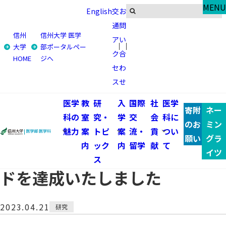
Research & Topics
MENU
English
交
お
研究・トピックス
通
問
信州
信州大学 医学
ア
い
トップ
研究・トピックス
大学
部ポータルペー
ク
合
HOME
ジへ
理学療法学専攻 西澤公美 准教授のMuscle and Nerveに掲
セ
わ
載された論文がトップダウンロードを達成いたしました
ス
せ
理学療法学専攻 西澤公美 准教
医学
教
研
入
国際
社
医学
寄附
ネー
科の
室
究・
学
交
会
科に
授のMuscle and Nerveに掲載
のお
ミン
魅力
案
トピ
案
流・
貢
つい
願い
グラ
内
ック
内
留学
献
て
された論文がトップダウンロー
イツ
ス
ドを達成いたしました
2023.04.21
研究