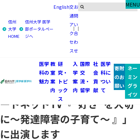
Research & Topics
MENU
English
交
お
研究・トピックス
通
問
信州
信州大学 医学
ア
い
トップ
研究・トピックス
大学
部ポータルペー
ク
合
HOME
ジへ
子どものこころの発達医学教室の本田 秀夫 教授が Eテレ
セ
わ
「ハートネットTV『"好き"を大切に～発達障害の子育て～
ス
せ
』」に出演します
医学
教
研
入
国際
社
医学
寄附
ネー
子どものこころの発達医学教室
科の
室
究・
学
交
会
科に
のお
ミン
魅力
案
トピ
案
流・
貢
つい
の本田 秀夫 教授が Eテレ「ハ
願い
グラ
内
ック
内
留学
献
て
イツ
ス
ートネットTV『"好き"を大切
に～発達障害の子育て～ 』」
に出演します