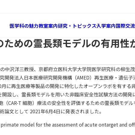
Research & Topics
研究・トピックス
めの霊長類モデルの有用性が論文発表されました
医学科の魅力
教室案内
研究・トピックス
入学案内
国際交流
価のための霊長類モデルの有用
の中沢洋三教授、京都府立医科大学大学院医学研究科の柳生茂
究開発法人日本医療研究開発機構（AMED）再生医療・遺伝子
年10月に再生医療等製品の開発に特化したオープンラボを有す
』を開設し、霊長類モデルを用いた非臨床安全性試験方法の開発
（CAR-T 細胞）療法の安全性を評価するための霊長類モデ
ology』に学術論文として 2021年6月4日に発表されました。
 model for the assessment of acute ontarget and off-tu