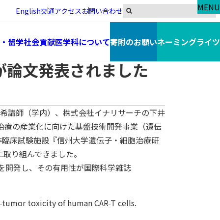
MENU
English
交通アクセス
お問い合わせ
・留学
社会貢献
医学科について
寄附のお願い
ネーミングライツ
性が論文発表されました
希講師（学内）、株式会社イナリサーチの下井
治療の産業化に向けた基盤技術開発事業（遺伝
る非臨床試験施設『信州大学遺伝子・細胞治療研
に取り組んできました。
ルを開発し、その有用性が国際科学雑誌
mor toxicity of human CAR-T cells.