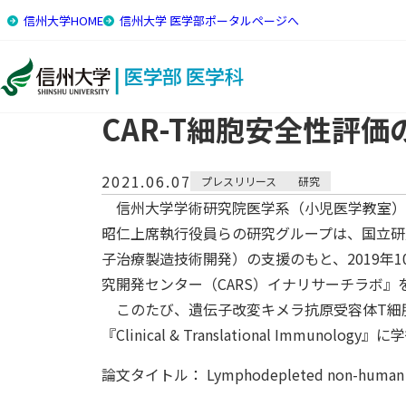
信州大学HOME
信州大学 医学部ポータルページへ
トップ
研究・トピックス
CAR-T細胞安全性評価のた
CAR-T細胞安全性評
2021.06.07
プレスリリース
研究
信州大学学術研究院医学系（小児医学教室）
昭仁上席執行役員らの研究グループは、国立研
子治療製造技術開発）の支援のもと、2019
究開発センター（CARS）イナリサーチラボ
このたび、遺伝子改変キメラ抗原受容体T細胞
『Clinical & Translational Immun
論文タイトル： Lymphodepleted non-human primate