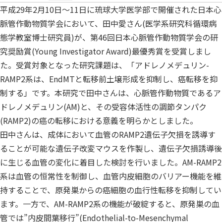
平成29年2月10日～11日に琉球大学医学部で開催された日本心
脈管作動物質学会において、田中愛さん(医学系研究科循環病
態学教室博士研究員)が、第46回日本心脈管作動物質学会の研
究奨励賞(Young Investigator Award)最優秀賞を受賞しまし
た。受賞対象となった研究課題は、「アドレノメデュリン-
RAMP2系は、EndMTと転移前土壌形成を抑制し、癌転移を抑
制する」です。本研究で田中さんは、心脈管作動物質であるア
ドレノメデュリン(AM)と、その受容体活性の調節タンパク
(RAMP2)の癌の転移における意義を明らかとしました。
田中さんは、成体において血管のRAMP2遺伝子欠損を誘導す
ることが可能な遺伝子改変マウスを作製し、遺伝子欠損誘導後
に生じる血管の変化に着目した検討を行いました。AM-RAMP2
系は血管の恒常性を制御し、血管内皮細胞のバリアー機能を維
持することで、原発巣からの癌細胞の血行性転移を抑制してい
ます。一方で、AM-RAMP2系の機能が破綻すると、原発巣の血
管では”内皮間葉移行”(Endothelial-to-Mesenchymal