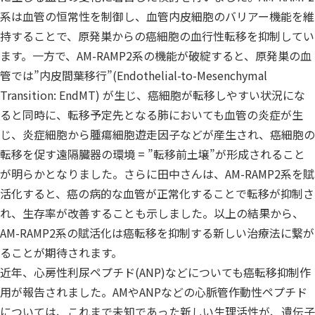
系は血管の恒常性を制御し、血管内皮細胞のバリアー機能を維
持することで、原発巣からの癌細胞の血行性転移を抑制してい
ます。一方で、AM-RAMP2系の機能が破綻すると、原発巣の血
管では”内皮間葉移行”(Endothelial-to-Mesenchymal
Transition: EndMT) が生じ、癌細胞が転移しやすい状況にな
ると同時に、転移予定先となる肺においても血管の炎症が生
じ、炎症細胞から腫瘍細胞遊走因子などが産生され、癌細胞の
転移を促す遠隔臓器の環境 = ”転移前土壌”が形成されること
が明らかとなりました。さらに田中さんは、AM-RAMP2系を賦
活化すると、癌の病的な血管が正常化することで転移が抑制さ
れ、生存率が改善することも示しました。以上の結果から、
AM-RAMP2系の賦活化は癌転移を抑制する新しい治療法に繋が
ることが期待されます。
近年、心房性利尿ペプチド(ANP)などについても癌転移抑制作
用が報告されました。AMやANPなどの心脈管作動性ペプチド
については、これまで未知であった新しい生理活性が、遺伝子