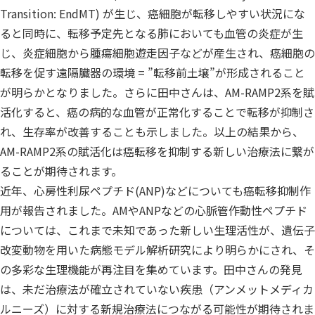
Transition: EndMT) が生じ、癌細胞が転移しやすい状況にな
ると同時に、転移予定先となる肺においても血管の炎症が生
じ、炎症細胞から腫瘍細胞遊走因子などが産生され、癌細胞の
転移を促す遠隔臓器の環境 = ”転移前土壌”が形成されること
が明らかとなりました。さらに田中さんは、AM-RAMP2系を賦
活化すると、癌の病的な血管が正常化することで転移が抑制さ
れ、生存率が改善することも示しました。以上の結果から、
AM-RAMP2系の賦活化は癌転移を抑制する新しい治療法に繋が
ることが期待されます。
近年、心房性利尿ペプチド(ANP)などについても癌転移抑制作
用が報告されました。AMやANPなどの心脈管作動性ペプチド
については、これまで未知であった新しい生理活性が、遺伝子
改変動物を用いた病態モデル解析研究により明らかにされ、そ
の多彩な生理機能が再注目を集めています。田中さんの発見
は、未だ治療法が確立されていない疾患（アンメットメディカ
ルニーズ）に対する新規治療法につながる可能性が期待されま