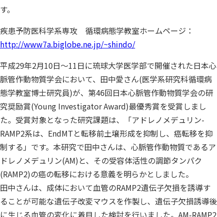
す。
疾患予防医科学系専攻 循環病態学教室ホームページ：
http://www7a.biglobe.ne.jp/~shindo/
平成29年2月10日～11日に琉球大学医学部で開催された日本心
脈管作動物質学会において、田中愛さん(医学系研究科循環病
態学教室博士研究員)が、第46回日本心脈管作動物質学会の研
究奨励賞(Young Investigator Award)最優秀賞を受賞しまし
た。受賞対象となった研究課題は、「アドレノメデュリン-
RAMP2系は、EndMTと転移前土壌形成を抑制し、癌転移を抑
制する」です。本研究で田中さんは、心脈管作動物質であるア
ドレノメデュリン(AM)と、その受容体活性の調節タンパク
(RAMP2)の癌の転移における意義を明らかとしました。
田中さんは、成体において血管のRAMP2遺伝子欠損を誘導す
ることが可能な遺伝子改変マウスを作製し、遺伝子欠損誘導後
に生じる血管の変化に着目した検討を行いました。AM-RAMP2