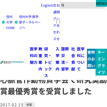
Research & Topics
MENU
English
交
お
研究・トピックス
通
問
信州
信州大学 医学
ア
い
トップ
研究・トピックス
大学
部ポータルペー
ク
合
HOME
ジへ
医学系研究科循環病態学教室の田中愛研究員が、第46回日
セ
わ
本心脈管作動物質学会で研究奨励賞最優秀賞を受賞しまし
ス
せ
た
医学
教
研
入
国際
社
医学
寄附
ネー
医学系研究科循環病態学教室の
科の
室
究・
学
交
会
科に
のお
ミン
魅力
案
トピ
案
流・
貢
つい
田中愛研究員が、第46回日本
願い
グラ
内
ック
内
留学
献
て
イツ
ス
心脈管作動物質学会で研究奨励
賞最優秀賞を受賞しました
2017.02.15
受賞