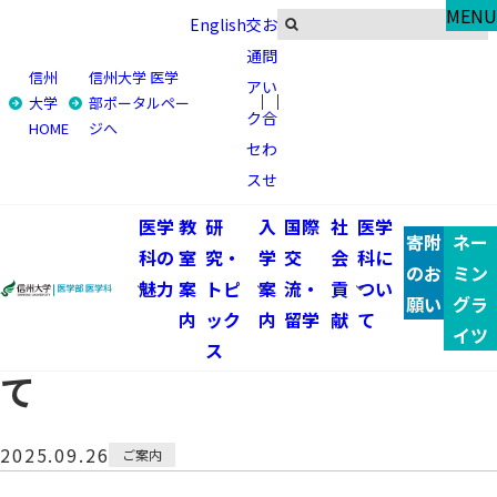
News
MENU
English
交
お
お知らせ・イベント
通
問
信州
信州大学 医学
ア
い
トップ
お知らせ・イベント
大学
部ポータルペー
ク
合
HOME
ジへ
医学部地域保健推進センター「健康講座」シリーズ20「腸
セ
わ
のリンパと健康」の開催について
ス
せ
医学部地域保健推進センター
医学
教
研
入
国際
社
医学
寄附
ネー
科の
室
究・
学
交
会
科に
「健康講座」シリーズ20「腸
のお
ミン
魅力
案
トピ
案
流・
貢
つい
願い
グラ
内
ック
内
留学
献
て
のリンパと健康」の開催につい
イツ
ス
て
2025.09.26
ご案内