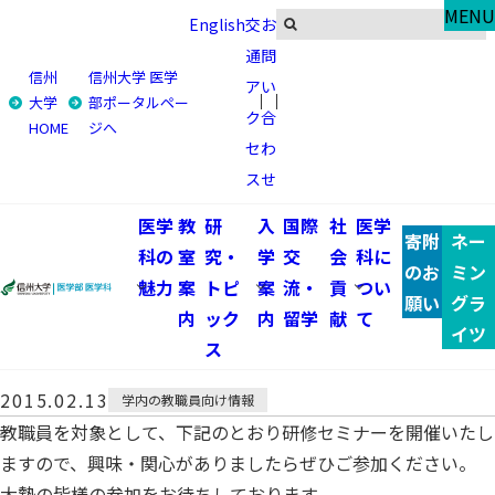
News
MENU
English
交
お
お知らせ・イベント
通
問
信州
信州大学 医学
ア
い
トップ
お知らせ・イベント
大学
部ポータルペー
ク
合
HOME
ジへ
医学部保健学科国際交流委員会主催研修セミナーの開催に
セ
わ
ついて
ス
せ
医学部保健学科国際交流委員会
医学
教
研
入
国際
社
医学
寄附
ネー
科の
室
究・
学
交
会
科に
主催研修セミナーの開催につい
のお
ミン
魅力
案
トピ
案
流・
貢
つい
願い
グラ
内
ック
内
留学
献
て
て
イツ
ス
2015.02.13
学内の教職員向け情報
教職員を対象として、下記のとおり研修セミナーを開催いたし
ますので、興味・関心がありましたらぜひご参加ください。
大勢の皆様の参加をお待ちしております。