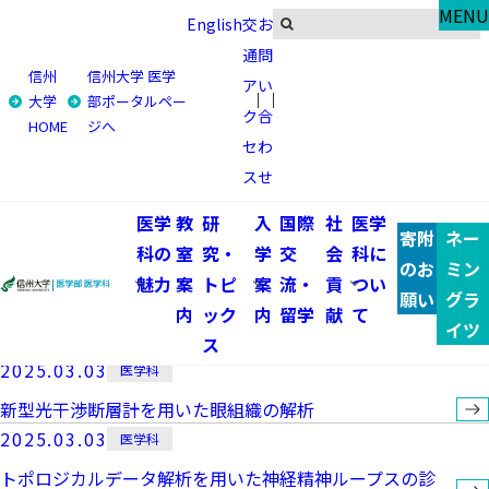
General
MENU
English
交
お
臨床研究にご協力いただけ
通
問
信州
信州大学 医学
ア
い
る方へ
大学
部ポータルペー
ク
合
HOME
ジへ
セ
わ
ス
せ
トップ
在学生・教員の方
医学
教
研
入
国際
社
医学
臨床研究にご協力いただける方へ
寄附
ネー
科の
室
究・
学
交
会
科に
のお
ミン
臨床研究にご協力いただける方へ一覧
魅力
案
トピ
案
流・
貢
つい
願い
グラ
内
ック
内
留学
献
て
イツ
ス
2025.03.03
医学科
新型光干渉断層計を用いた眼組織の解析
2025.03.03
医学科
トポロジカルデータ解析を用いた神経精神ループスの診