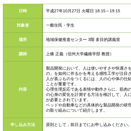
日時
平成27年10月27日 火曜日 18:15～19:15
対象者
一般住民・学生
場所
地域保健推進センター 3階 多目的講義室
講師
上條 正義（信州大学繊維学部 教授）
製品開発において、人は使いやすさや快適さ
の」を如何に作るかを考える感性工学が注目
人が喜ぶものをつくるには、人の心や体の仕
ことが重要です。
内容
心理生理反応である表情や動作さらに、筋肉
の心身の変化を計測する方法を検討して、人
が必要とされています。
ベッドや自動車などの具体的な製品開発の研究
の取り組みについて紹介します。
申し込み方法
原則として，前日までにお申し込みください