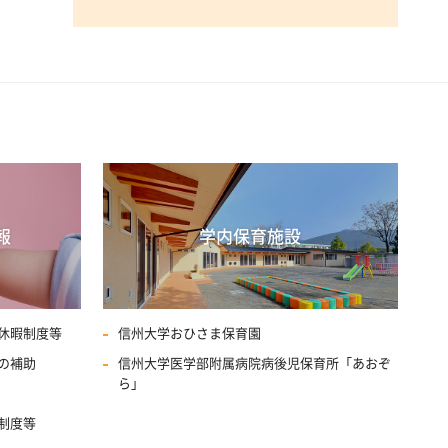
報
学内保育施設
休暇制度等
信州大学おひさま保育園
の補助
信州大学医学部附属病院病後児保育所「あおぞ
ら」
制度等