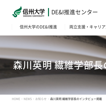
DE&I推進センター
信州大学のDE&I推進
両立支援・キャリア
森川英明 繊維学部
HOME
NEWS
お知らせ
森川英明 繊維学部長のインタビュー掲載