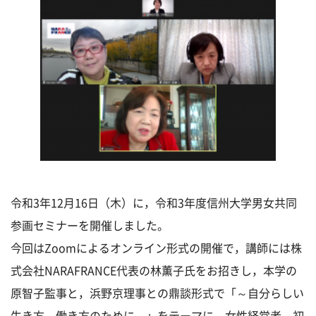
令和3年12月16日（木）に，令和3年度信州大学男女共同
参画セミナーを開催しました。
今回はZoomによるオンライン形式の開催で，講師には株
式会社NARAFRANCE代表の林薫子氏をお招きし，本学の
原智子監事と，浜野京理事との鼎談形式で「～自分らしい
生き方，働き方のために～」をテーマに，女性経営者，初