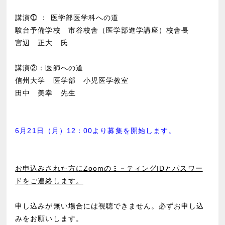
講演⓵ ： 医学部医学科への道
駿台予備学校 市谷校舎（医学部進学講座）校舎長
宮辺 正大 氏
講演②：医師への道
信州大学 医学部 小児医学教室
田中 美幸 先生
6月2
1日（月）12：00より募集を開始します。
お申込みされた方にZoomのミ－ティングIDとパスワー
ドをご連絡します。
申し込みが無い場合には視聴できません。必ずお申し込
みをお願いします。