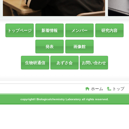
トップページ
新着情報
メンバー
研究内容
発表
画像館
生物研通信
あずさ会
お問い合わせ
ホーム
トップ
copyright© Biologicalchemistry Laboratory all rights reserved.