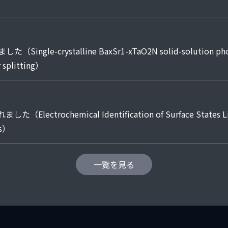
gle-crystalline BaxSr1-xTaO2N solid-solution photoc
r splitting）
lectrochemical Identification of Surface States Limit
ts）
一覧を見る