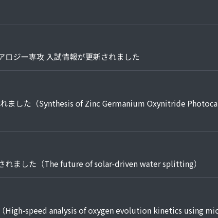
アロジー専攻 入試情報が更新されました
nthesis of Zinc Germanium Oxynitride Photocatalys
ました（The future of solar-driven water splitting）
ed analysis of oxygen evolution kinetics using micro