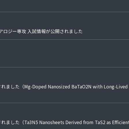
アロジー専攻 入試情報が公開されました
た（Mg-Doped Nanosized BaTaO2N with Long-Lived Charg
（Ta3N5 Nanosheets Derived from TaS2 as Efficient Ph