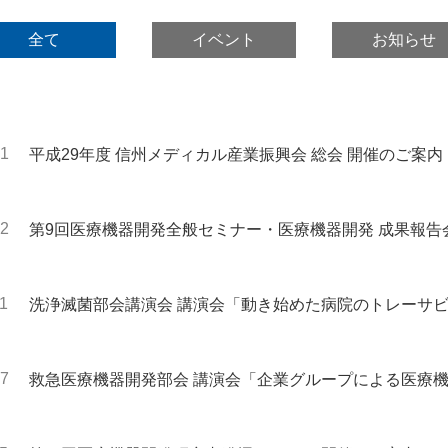
全て
イベント
お知らせ
21
平成29年度 信州メディカル産業振興会 総会 開催のご案内
02
第9回医療機器開発全般セミナー・医療機器開発 成果報告
会 開催のご案内
11
洗浄滅菌部会講演会 講演会「動き始めた病院のトレーサ
ぶ」～ 医療現場への提案～ 開催のご案内
27
救急医療機器開発部会 講演会「企業グループによる医療
案内