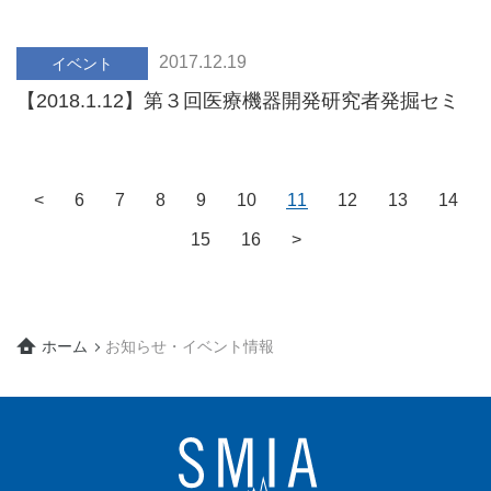
機器開発部会「災害現場における医療の実際」開催
のご案内
2017.12.19
イベント
【2018.1.12】第３回医療機器開発研究者発掘セミ
ナー～​Archelisの開発・販売戦略について～ご案内
<
6
7
8
9
10
11
12
13
14
15
16
>
ホーム
お知らせ・イベント情報