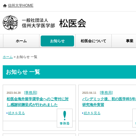
信州大学HOME
ホーム
お知らせ
松医会について
事業
ホーム
> お知らせ 一覧
お知らせ 一覧
[事務局]
[事務局]
2023.04.28
2023.04.11
松医会海外留学奨学金へのご寄付に対
パンデミック後、初の医学科5年
し感謝状贈呈式が行われました
研究海外実習
続きを見る
続きを見る