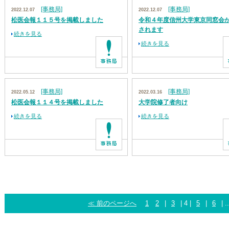
[事務局]
[事務局]
2022.12.07
2022.12.07
松医会報１１５号を掲載しました
令和４年度信州大学東京同窓会
されます
続きを見る
続きを見る
[事務局]
[事務局]
2022.05.12
2022.03.16
松医会報１１４号を掲載しました
大学院修了者向け
続きを見る
続きを見る
≪ 前のページへ
1
2
|
3
| 4 |
5
|
6
| ..